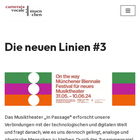
Zum
Inhalt
springen
Die neuen Linien #3
Das Musiktheater „In Passage“ erforscht unsere
Verbindungen mit der technologischen und digitalen Welt
und fragt danach, wie es uns dennoch gelingt, analoge und
physische Menschen zu bleiben. Durch das Zusammenspiel